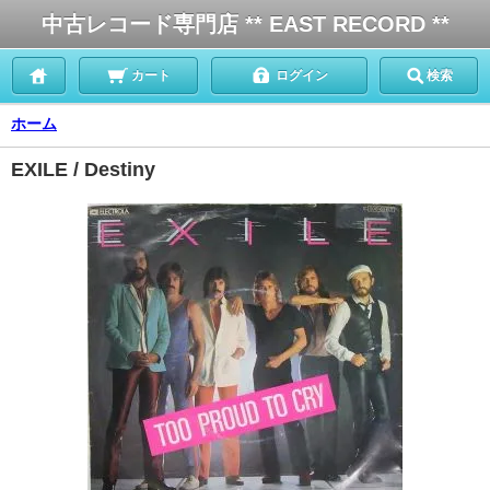
中古レコード専門店 ** EAST RECORD **
カート
ログイン
検索
ホーム
EXILE / Destiny