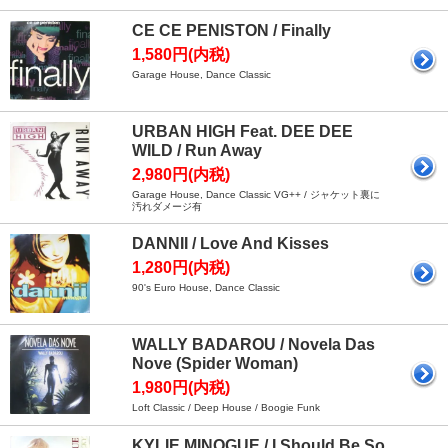
CE CE PENISTON / Finally
1,580円(内税)
Garage House, Dance Classic
URBAN HIGH Feat. DEE DEE
WILD / Run Away
2,980円(内税)
Garage House, Dance Classic VG++ / ジャケット裏に
汚れダメージ有
DANNII / Love And Kisses
1,280円(内税)
90's Euro House, Dance Classic
WALLY BADAROU / Novela Das
Nove (Spider Woman)
1,980円(内税)
Loft Classic / Deep House / Boogie Funk
KYLIE MINOGUE / I Should Be So