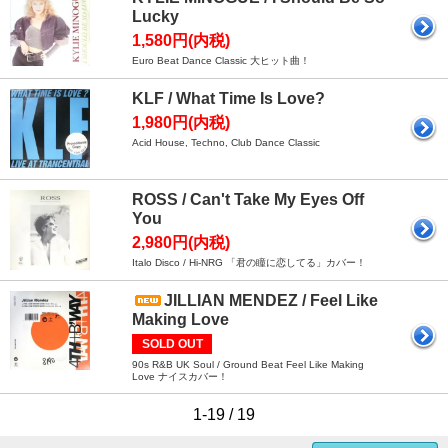
Lucky
1,580円(内税)
Euro Beat Dance Classic 大ヒット曲！
KLF / What Time Is Love?
1,980円(内税)
Acid House, Techno, Club Dance Classic
ROSS / Can't Take My Eyes Off
You
2,980円(内税)
Italo Disco / Hi-NRG 「君の瞳に恋してる」カバー！
JILLIAN MENDEZ / Feel Like
Making Love
SOLD OUT
90s R&B UK Soul / Ground Beat Feel Like Making
Love ナイスカバー！
1-19 / 19