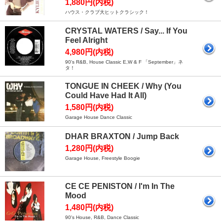
1,880円(内税)
ハウス・クラブ大ヒットクラシック！
CRYSTAL WATERS / Say... If You
Feel Alright
4,980円(内税)
90's R&B, House Classic E,W & F 「September」ネ
タ！
TONGUE IN CHEEK / Why (You
Could Have Had It All)
1,580円(内税)
Garage House Dance Classic
DHAR BRAXTON / Jump Back
1,280円(内税)
Garage House, Freestyle Boogie
CE CE PENISTON / I'm In The
Mood
1,480円(内税)
90's House, R&B, Dance Classic