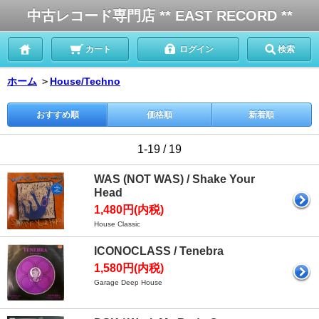
中古レコード専門店 ** EAST RECORD **
カート
ログイン
検索
ホーム
＞
House/Techno
おすすめ順
価格順
新着順
1-19 / 19
WAS (NOT WAS) / Shake Your
Head
1,480円(内税)
House Classic
ICONOCLASS / Tenebra
1,580円(内税)
Garage Deep House