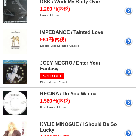
DSK / Work My Body Over
1,280円(内税)
House Classic
IMPEDANCE / Tainted Love
980円(内税)
Electro Disco/House Classic
JOEY NEGRO / Enter Your
Fantasy
SOLD OUT
Disco House Classic
REGINA / Do You Wanna
1,580円(内税)
Italo-House Classic
KYLIE MINOGUE / I Should Be So
Lucky