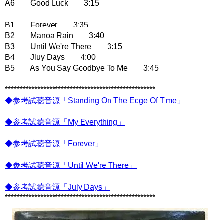
A6 Good Luck 3:15
B1 Forever 3:35
B2 Manoa Rain 3:40
B3 Until We're There 3:15
B4 Jluy Days 4:00
B5 As You Say Goodbye To Me 3:45
***************************************************
◆参考試聴音源「Standing On The Edge Of Time」
◆参考試聴音源「My Everything」
◆参考試聴音源「Forever」
◆参考試聴音源「Until We're There」
◆参考試聴音源「July Days」
***************************************************