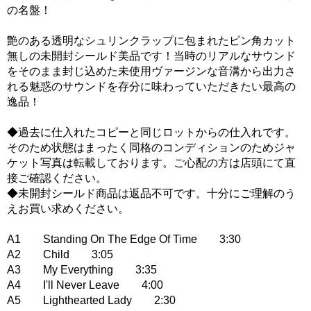
の名盤！
艶のある透明なシュリンクラップに包まれたピン角カット
無しの未開封シールド美品です！当時のリアルなサウンド
をそのまま封じ込めた未使用ヴァージンな音溝から出力さ
れる魅惑のサウンドを存分に味わっていただきたい最高の
逸品！
◆過去に仕入れたコピーと同じロットからの仕入れです。
そのため状態はまったく同格のコンディションのためジャ
ケット写真は転載しております。ご心配の方は店頭にて直
接ご確認ください。
◆未開封シールド商品は返品不可です。十分にご理解のう
えお買い求めください。
A1 Standing On The Edge Of Time 3:30
A2 Child 3:05
A3 My Everything 3:35
A4 I'll Never Leave 4:00
A5 Lighthearted Lady 2:30