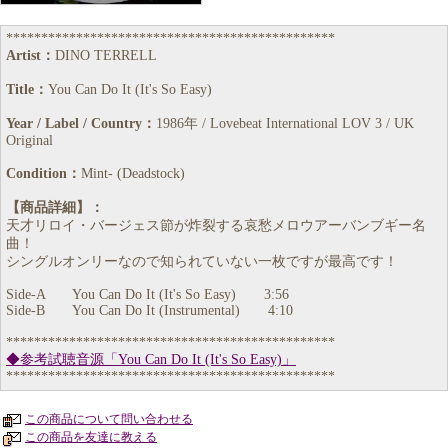
***********************************************
Artist：
DINO TERRELL
Title：
You Can Do It (It's So Easy)
Year / Label / Country：
1986年 / Lovebeat International LOV 3 / UK
Original
Condition：
Mint- (Deadstock)
【商品詳細】：
天才リロイ・バージェス節が炸裂する哀愁メロウアーバンブギー名
曲！
シングルオンリーなので知られていない一枚ですが最高です！
Side-A You Can Do It (It's So Easy) 3:56
Side-B You Can Do It (Instrumental) 4:10
***********************************************
◆参考試聴音源「You Can Do It (It's So Easy)」
***********************************************
この商品について問い合わせる
この商品を友達に教える