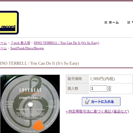
ホーム
>
７inch 新入荷
>
DINO TERRELL / You Can Do It (It's So Easy)
ホーム
>
Soul/Funk/Disco/Boogie
INO TERRELL / You Can Do It (It's So Easy)
販売価格
1,980円(内税)
購入数
» 特定商取引法に基づく表記 (返品など)