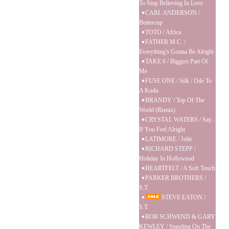
To Stop Believing In Love
CARL ANDERSON /
Buttercup
TOTO / Africa
FATHER M.C. /
Everything's Gonna Be Alright
TAKE 6 / Biggest Part Of
Me
FUSE ONE / Silk / Ode To
A Kudu
BRANDY / Top Of The
World (Remix)
CRYSTAL WATERS / Say...
If You Feel Alright
LATIMORE / Jolie
RICHARD STEPP /
Holiday In Hollywood
HEARTFELT / A Soft Touch
PARKER BROTHERS /
S.T.
STEVE EATON /
S.T.
ROB SCHWEND & GARY
KEWLEY / Standing On The