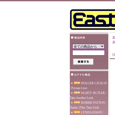
D
HOLGER CZUKAY
/ Persian Love
MARTY BUTLER /
Take Another Look
ROBBIE PATTON /
Darlin' (This Time Girl)
LYNDA DAWN /