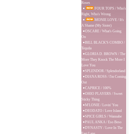
Roses
FOUR TOPS / Who's
Right, Who's Wrong
MONIE LOVE / It's
A Shame (My Sister)
OSCARE / What's Going
On
BILL BLACK'S COMBO /
Tequila
GLORIA D. BROWN / The
More They Knock The More I
Love You
SPLENDOR / Splendorland
DIANA ROSS / I'm Coming
Out
CAPRICE / 100%
OHIO PLAYERS / Sweet
Sticky Thing
M'LONIE / Lovin' You
DEODATO / Love Island
SPICE GIRLS / Wannabe
PAUL ANKA / Eso Beso
DYNASTY / Love In The
Fast Lane