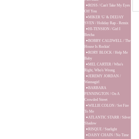
ROSS / Can't Take My Eyes
Off You
MIKER 'G' & DEEJAY
SVEN / Holiday Rap - Remix
HI-TENSION / Girl I
Betcha
BOBBY CALDWELL / The
House Is Rockin'
RORY BLOCK / Help Me
Baby
MEL CARTER / Who's
Right, Who's Wrong
JEREMY JORDAN /
Wannagirl
BARBARA
PENNINGTON / On A
Crowded Street
WILLIE COLON / Set Fire
To Me
ATLANTIC STARR / Silver
Shadow
RISQUE / Starlight
DAISY CHAIN / No Time