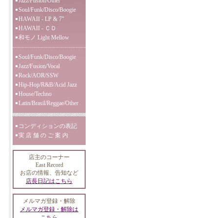
Jazz/Fusion/Other
Soul/Funk/Disco/Boogie
HAWAII - LP & 7"
HAWAII - ＣＤ
和モノ Light Mellow
Soul/Funk/Disco/Boogie
Jazz/Fusion/Vocal
Rock/AOR/SSW
Hip-Hop/R&B/Acid Jazz
House/Techno
Latin/Brasil/Reggae/Other
コンディションの表記
実 店 舗 の ご 案 内
店主のコーナー
East Record
お店の情報、告知など
店長日記はこちら
メルマガ登録・解除
メルマガ登録・解除は
こちら