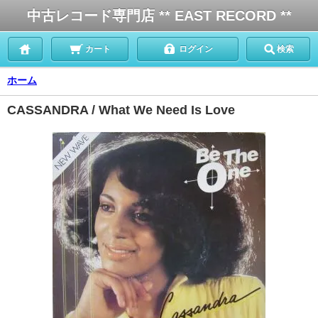
中古レコード専門店 ** EAST RECORD **
カート
ログイン
検索
ホーム
CASSANDRA / What We Need Is Love