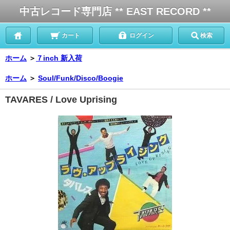
中古レコード専門店 ** EAST RECORD **
カート
ログイン
検索
ホーム
＞
７inch 新入荷
ホーム
＞
Soul/Funk/Disco/Boogie
TAVARES / Love Uprising